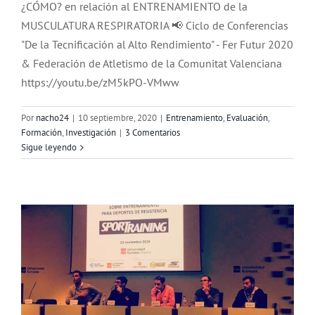
¿CÓMO? en relación al ENTRENAMIENTO de la
MUSCULATURA RESPIRATORIA 📢 Ciclo de Conferencias
"De la Tecnificación al Alto Rendimiento" - Fer Futur 2020
& Federación de Atletismo de la Comunitat Valenciana
https://youtu.be/zM5kPO-VMww
Por
nacho24
|
10 septiembre, 2020
|
Entrenamiento
,
Evaluación
,
Formación
,
Investigación
|
3 Comentarios
11º Simposio Nacional Entrenamiento
Sigue leyendo
Deportes Resistencia
Entrenamiento
Evaluación
Formación