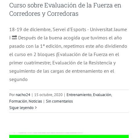
Curso sobre Evaluación de la Fuerza en
Corredores y Corredoras
18-19 de diciembre, Servei d'Esports - Universitat Jaume
I 🔜 Después de la buena acogida que tuvimos el año
pasado con la 1ª edición, repetimos este año dividiendo
el curso en 2 bloques (Evaluación de la Fuerza en el
primer cuatrimestre; Evaluación de la Resistencia y
seguimiento de las cargas de entrenamiento en el
segundo
Por
nacho24
|
15 octubre, 2020
|
Entrenamiento
,
Evaluación
,
Formación
,
Noticias
|
Sin comentarios
Curso de Especialista en Maratón,
Sigue leyendo
Media Maratón & Trail Running
Entrenamiento
Evaluación
Formación
Noticias