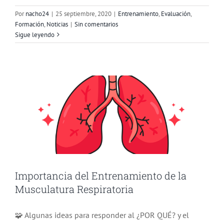
Por
nacho24
|
25 septiembre, 2020
|
Entrenamiento
,
Evaluación
,
Formación
,
Noticias
|
Sin comentarios
Importancia del Entrenamiento de la
Sigue leyendo
Musculatura Respiratoria
Entrenamiento
Evaluación
Formación
Investigación
Importancia del Entrenamiento de la
Musculatura Respiratoria
🧩 Algunas ideas para responder al ¿POR QUÉ? y el