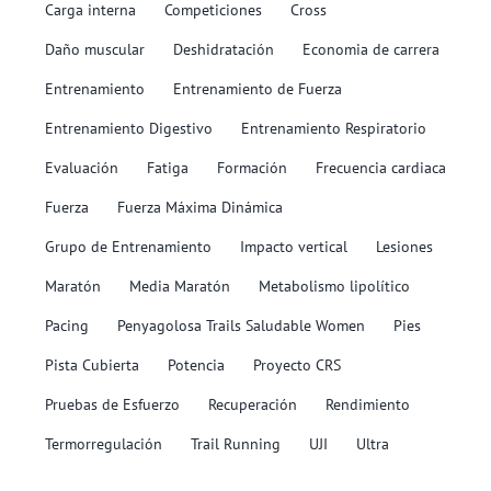
Carga interna
Competiciones
Cross
Daño muscular
Deshidratación
Economia de carrera
Entrenamiento
Entrenamiento de Fuerza
Entrenamiento Digestivo
Entrenamiento Respiratorio
Evaluación
Fatiga
Formación
Frecuencia cardiaca
Fuerza
Fuerza Máxima Dinámica
Grupo de Entrenamiento
Impacto vertical
Lesiones
Maratón
Media Maratón
Metabolismo lipolítico
Pacing
Penyagolosa Trails Saludable Women
Pies
Pista Cubierta
Potencia
Proyecto CRS
Pruebas de Esfuerzo
Recuperación
Rendimiento
Termorregulación
Trail Running
UJI
Ultra