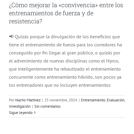
¿Cómo mejorar la «convivencia» entre los
entrenamientos de fuerza y de
resistencia?
📢 Quizás porque la divulgación de los beneficios que
tiene el entrenamiento de fuerza para los corredores ha
conseguido por fin llegar al gran público, o quizás por
el advenimiento de nuevas disciplinas como el Hyrox,
que inteligentemente ha rebautizado el entrenamiento
concurrente como entrenamiento híbrido, son pocos ya
los entrenadores que no incluyen entrenamientos
Por
Nacho Martinez
|
25 noviembre, 2024
|
Entrenamiento
,
Evaluación
,
Investigación
|
Sin comentarios
¿Factores diferenciales del rendimiento
Sigue leyendo
en Trail Running?
Charlas, entrevistas
Entrenamiento
Evaluación