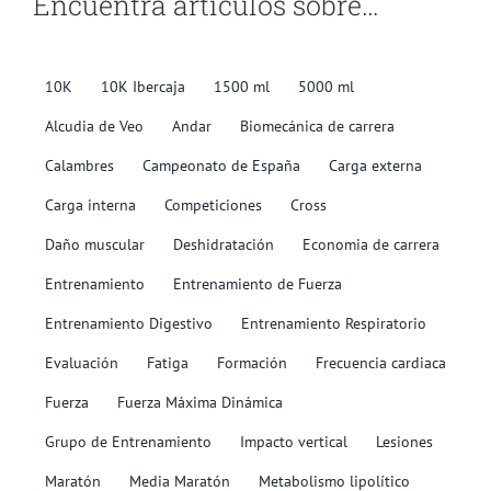
Encuentra artículos sobre…
10K
10K Ibercaja
1500 ml
5000 ml
Alcudia de Veo
Andar
Biomecánica de carrera
Calambres
Campeonato de España
Carga externa
Carga interna
Competiciones
Cross
Daño muscular
Deshidratación
Economia de carrera
Entrenamiento
Entrenamiento de Fuerza
Entrenamiento Digestivo
Entrenamiento Respiratorio
Evaluación
Fatiga
Formación
Frecuencia cardiaca
Fuerza
Fuerza Máxima Dinámica
Grupo de Entrenamiento
Impacto vertical
Lesiones
Maratón
Media Maratón
Metabolismo lipolítico