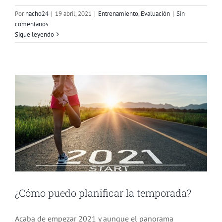
Por
nacho24
|
19 abril, 2021
|
Entrenamiento
,
Evaluación
|
Sin
comentarios
¿Cómo puedo planificar la temporada?
Sigue leyendo
Competiciones
Deportistas
Entrenamiento
Evaluación
¿Cómo puedo planificar la temporada?
Acaba de empezar 2021 y aunque el panorama