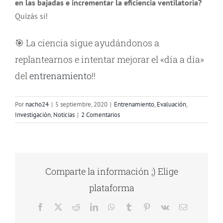
en las bajadas e incrementar la eficiencia ventilatoria?
Quizás sí!
🎯 La ciencia sigue ayudándonos a
replantearnos e intentar mejorar el «día a día»
del
entrenamiento
!!
Por
nacho24
|
5 septiembre, 2020
|
Entrenamiento
,
Evaluación
,
Investigación
,
Noticias
|
2 Comentarios
Comparte la información ;) Elige
plataforma
Durabilidad / Resiliencia: la «cuarta»
Facebook
X
Reddit
LinkedIn
WhatsApp
Tumblr
Pinterest
Vk
Correo
dimensión del rendimiento del
electrónico