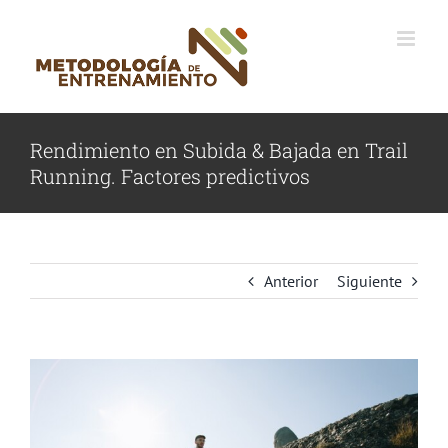
Saltar
al
contenido
Rendimiento en Subida & Bajada en Trail
Running. Factores predictivos
Anterior
Siguiente
Ver
imagen
más