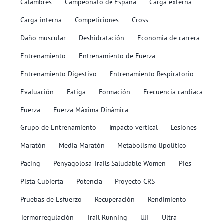
Calambres
Campeonato de España
Carga externa
Carga interna
Competiciones
Cross
Daño muscular
Deshidratación
Economia de carrera
Entrenamiento
Entrenamiento de Fuerza
Entrenamiento Digestivo
Entrenamiento Respiratorio
Evaluación
Fatiga
Formación
Frecuencia cardiaca
Fuerza
Fuerza Máxima Dinámica
Grupo de Entrenamiento
Impacto vertical
Lesiones
Maratón
Media Maratón
Metabolismo lipolítico
Pacing
Penyagolosa Trails Saludable Women
Pies
Pista Cubierta
Potencia
Proyecto CRS
Pruebas de Esfuerzo
Recuperación
Rendimiento
Termorregulación
Trail Running
UJI
Ultra