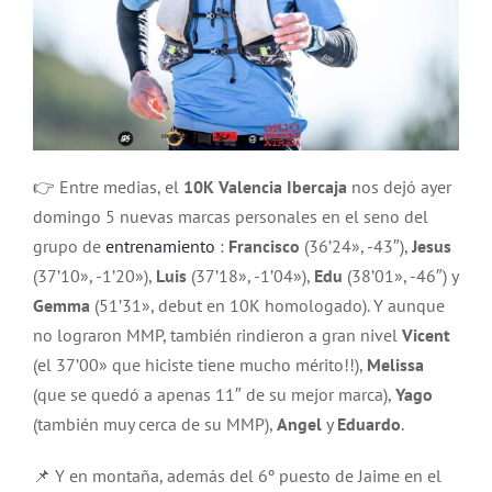
👉 Entre medias, el
10K Valencia Ibercaja
nos dejó ayer
domingo 5 nuevas marcas personales en el seno del
grupo de
entrenamiento
:
Francisco
(36’24», -43″),
Jesus
(37’10», -1’20»),
Luis
(37’18», -1’04»),
Edu
(38’01», -46″) y
Gemma
(51’31», debut en 10K homologado). Y aunque
no lograron MMP, también rindieron a gran nivel
Vicent
(el 37’00» que hiciste tiene mucho mérito!!),
Melissa
(que se quedó a apenas 11″ de su mejor marca),
Yago
(también muy cerca de su MMP),
Angel
y
Eduardo
.
📌 Y en montaña, además del 6º puesto de Jaime en el