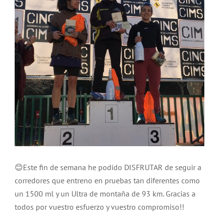
grande
😊Este fin de semana he podido DISFRUTAR de seguir a
corredores que entreno en pruebas tan diferentes como
un 1500 ml y un Ultra de montaña de 93 km. Gracias a
todos por vuestro esfuerzo y vuestro compromiso!!