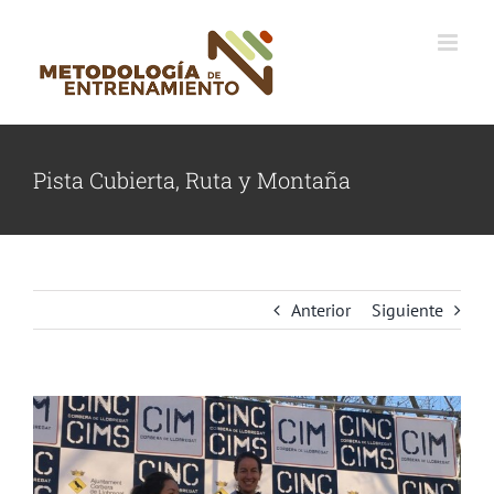
Saltar
al
contenido
Pista Cubierta, Ruta y Montaña
Anterior
Siguiente
Ver
imagen
más